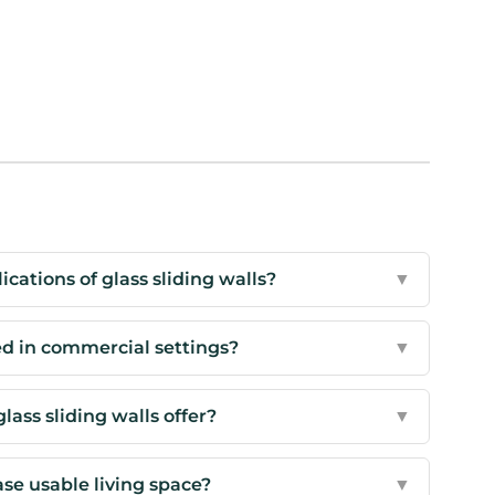
cations of glass sliding walls?
▼
ed in commercial settings?
▼
lass sliding walls offer?
▼
ase usable living space?
▼