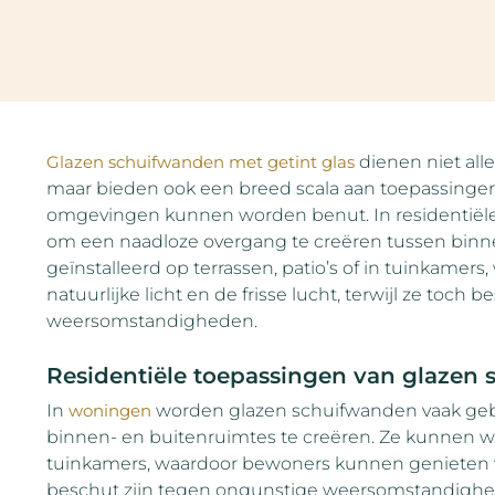
Glazen schuifwanden met getint glas
dienen niet all
maar bieden ook een breed scala aan toepassingen 
omgevingen kunnen worden benut. In residentiële
om een naadloze overgang te creëren tussen binn
geïnstalleerd op terrassen, patio’s of in tuinkame
natuurlijke licht en de frisse lucht, terwijl ze toc
weersomstandigheden.
Residentiële toepassingen van glazen
In
woningen
worden glazen schuifwanden vaak geb
binnen- en buitenruimtes te creëren. Ze kunnen wor
tuinkamers, waardoor bewoners kunnen genieten van n
beschut zijn tegen ongunstige weersomstandighed