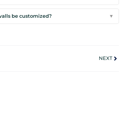
 walls be customized?
▼
NEXT