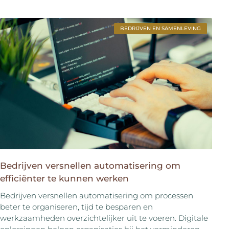
BEDRIJVEN EN SAMENLEVING
Bedrijven versnellen automatisering om
efficiënter te kunnen werken
Bedrijven versnellen automatisering om processen
beter te organiseren, tijd te besparen en
werkzaamheden overzichtelijker uit te voeren. Digitale