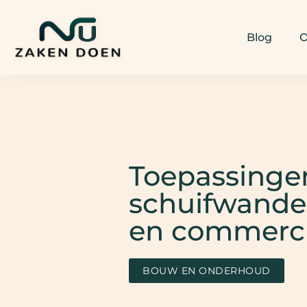
Blog
O
Toepassinge
schuifwanden
en commerc
BOUW EN ONDERHOUD