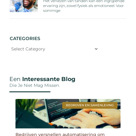
Het verliezen van tanden kan een ingrijpende
ervaring zijn, zowel fysiek als emotioneel. Voor
sommige
CATEGORIES
Een
Interessante Blog
Die Je Niet Mag Missen.
BEDRIJVEN EN SAMENLEVING
Bedrijven versnellen automatisering om