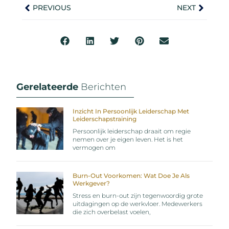
PREVIOUS
NEXT
Gerelateerde
Berichten
Inzicht In Persoonlijk Leiderschap Met
Leiderschapstraining
Persoonlijk leiderschap draait om regie
nemen over je eigen leven. Het is het
vermogen om
Burn-Out Voorkomen: Wat Doe Je Als
Werkgever?
Stress en burn-out zijn tegenwoordig grote
uitdagingen op de werkvloer. Medewerkers
die zich overbelast voelen,