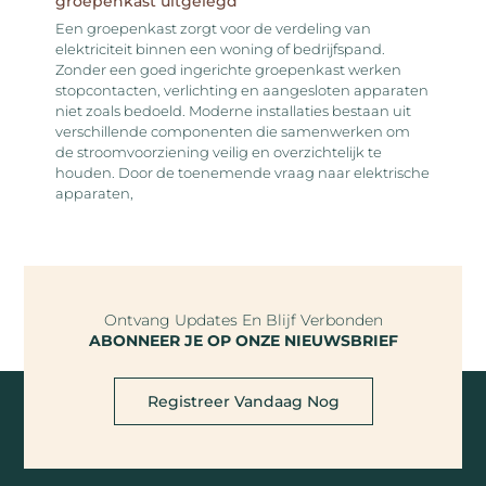
groepenkast uitgelegd
Een groepenkast zorgt voor de verdeling van
elektriciteit binnen een woning of bedrijfspand.
Zonder een goed ingerichte groepenkast werken
stopcontacten, verlichting en aangesloten apparaten
niet zoals bedoeld. Moderne installaties bestaan uit
verschillende componenten die samenwerken om
de stroomvoorziening veilig en overzichtelijk te
houden. Door de toenemende vraag naar elektrische
apparaten,
Ontvang Updates En Blijf Verbonden
ABONNEER JE OP ONZE NIEUWSBRIEF
Registreer Vandaag Nog