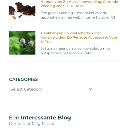
Hondenvoer En Huisdierenvoeding: Gezonde
Voeding Voor Je Huisdier
Een goede voeding is essentieel voor de
gezondheid en het welzijn van je huisdier. Of
Tuinklompen En Zwitscherbox Met
Vogelgeluiden: De Perfecte Accessoires Voor
Je Tuin
Je tuin is meer dan alleen een plek om te
ontspannen; het is een ruimte
CATEGORIES
Een
Interessante Blog
Die Je Niet Mag Missen.