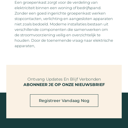
Een groepenkast zorgt voor de verdeling van
elektriciteit binnen een woning of bedrijfspand.
Zonder een goed ingerichte groepenkast werken
stopcontacten, verlichting en aangesloten apparaten
niet zoals bedoeld. Moderne installaties bestaan uit
verschillende componenten die samenwerken om
de stroomvoorziening veilig en overzichtelijk te
houden. Door de toenemende vraag naar elektrische
apparaten,
Ontvang Updates En Blijf Verbonden
ABONNEER JE OP ONZE NIEUWSBRIEF
Registreer Vandaag Nog