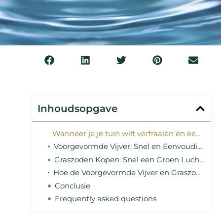
Inhoudsopgave
Wanneer je je tuin wilt verfraaien en een rustgevende sfeer wilt creëren, zijn een voorgevormde vijver en graszoden twee uitstekende keuzes. Beide elementen voegen niet alleen schoonheid toe aan je buitenruimte, maar zorgen ook voor gemak en functionaliteit. In dit artikel bespreken we de voordelen van voorgevormde vijvers en graszoden, en hoe je ze het beste kunt integreren in je tuin.
Voorgevormde Vijver: Snel en Eenvoudig een Vijver in je Tuin
Graszoden Kopen: Snel een Groen Lucht in je Tuin
Hoe de Voorgevormde Vijver en Graszoden Kiezen voor de Perfecte Tuin
Conclusie
Frequently asked questions