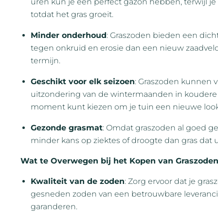
uren kun je een perfect gazon hebben, terwijl j
totdat het gras groeit.
Minder onderhoud
: Graszoden bieden een dicht
tegen onkruid en erosie dan een nieuw zaadveld
termijn.
Geschikt voor elk seizoen
: Graszoden kunnen v
uitzondering van de wintermaanden in koudere kli
moment kunt kiezen om je tuin een nieuwe look
Gezonde grasmat
: Omdat graszoden al goed gew
minder kans op ziektes of droogte dan gras dat ui
Wat te Overwegen bij het Kopen van Graszoden
Kwaliteit van de zoden
: Zorg ervoor dat je gra
gesneden zoden van een betrouwbare leveranci
garanderen.