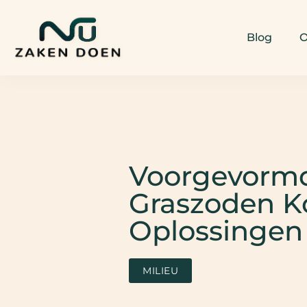
Blog
O
Voorgevormd
Graszoden K
Oplossingen 
MILIEU