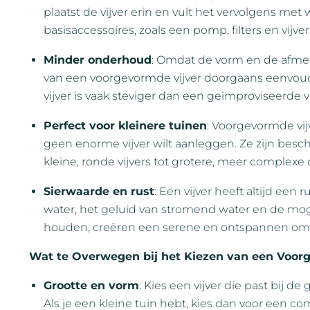
plaatst de vijver erin en vult het vervolgens met 
basisaccessoires, zoals een pomp, filters en vijve
Minder onderhoud
: Omdat de vorm en de afmeti
van een voorgevormde vijver doorgaans eenvoudig
vijver is vaak steviger dan een geïmproviseerde vi
Perfect voor kleinere tuinen
: Voorgevormde vijv
geen enorme vijver wilt aanleggen. Ze zijn besc
kleine, ronde vijvers tot grotere, meer complexe
Sierwaarde en rust
: Een vijver heeft altijd een 
water, het geluid van stromend water en de mog
houden, creëren een serene en ontspannen om
Wat te Overwegen bij het Kiezen van een Voorg
Grootte en vorm
: Kies een vijver die past bij d
Als je een kleine tuin hebt, kies dan voor een com