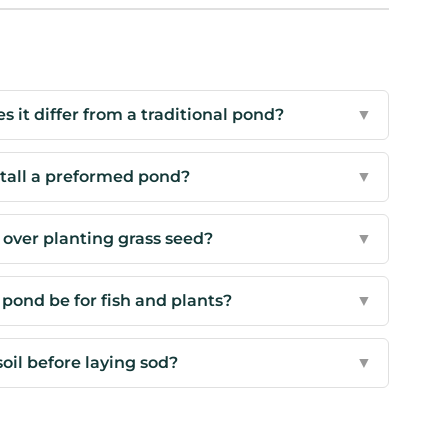
it differ from a traditional pond?
▼
stall a preformed pond?
▼
 over planting grass seed?
▼
ond be for fish and plants?
▼
oil before laying sod?
▼