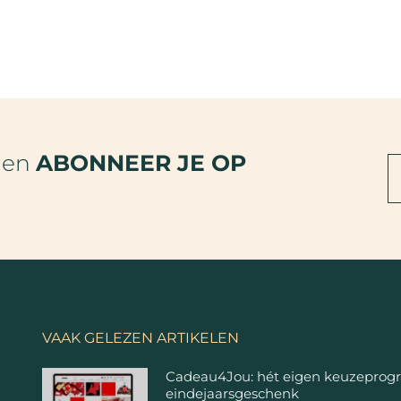
den
ABONNEER JE OP
VAAK GELEZEN ARTIKELEN
Cadeau4Jou: hét eigen keuzeprog
eindejaarsgeschenk