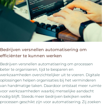
Bedrijven versnellen automatisering om
efficiënter te kunnen werken
Bedrijven versnellen automatisering om processen
beter te organiseren, tijd te besparen en
werkzaamheden overzichtelijker uit te voeren. Digitale
oplossingen helpen organisaties bij het verminderen
van handmatige taken. Daardoor ontstaat meer ruimte
voor werkzaamheden waarbij menselijke aandacht
nodig blijft. Steeds meer bedrijven bekijken welke
processen geschikt zijn voor automatisering. Zij zoeken