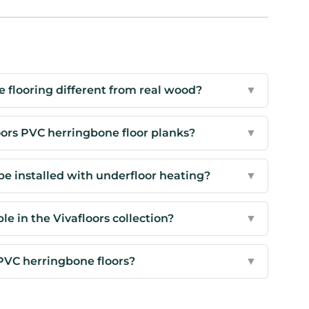
flooring different from real wood?
▼
oors PVC herringbone floor planks?
▼
be installed with underfloor heating?
▼
e in the Vivafloors collection?
▼
PVC herringbone floors?
▼