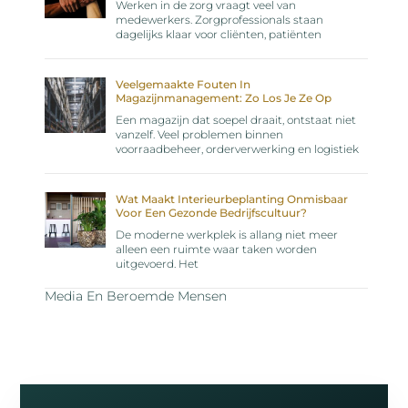
Werken in de zorg vraagt veel van
medewerkers. Zorgprofessionals staan
dagelijks klaar voor cliënten, patiënten
Veelgemaakte Fouten In
Magazijnmanagement: Zo Los Je Ze Op
Een magazijn dat soepel draait, ontstaat niet
vanzelf. Veel problemen binnen
voorraadbeheer, orderverwerking en logistiek
Wat Maakt Interieurbeplanting Onmisbaar
Voor Een Gezonde Bedrijfscultuur?
De moderne werkplek is allang niet meer
alleen een ruimte waar taken worden
uitgevoerd. Het
Media En Beroemde Mensen