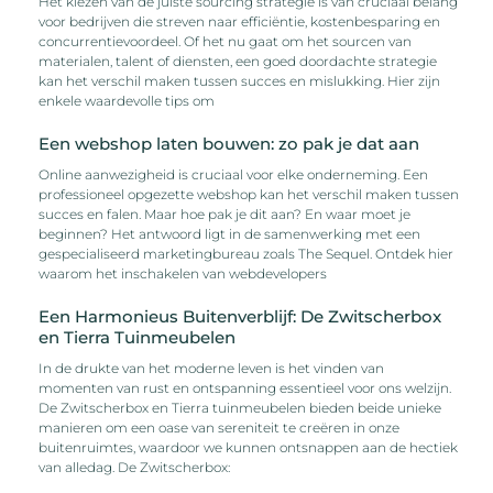
Het kiezen van de juiste sourcing strategie is van cruciaal belang
voor bedrijven die streven naar efficiëntie, kostenbesparing en
concurrentievoordeel. Of het nu gaat om het sourcen van
materialen, talent of diensten, een goed doordachte strategie
kan het verschil maken tussen succes en mislukking. Hier zijn
enkele waardevolle tips om
Een webshop laten bouwen: zo pak je dat aan
Online aanwezigheid is cruciaal voor elke onderneming. Een
professioneel opgezette webshop kan het verschil maken tussen
succes en falen. Maar hoe pak je dit aan? En waar moet je
beginnen? Het antwoord ligt in de samenwerking met een
gespecialiseerd marketingbureau zoals The Sequel. Ontdek hier
waarom het inschakelen van webdevelopers
Een Harmonieus Buitenverblijf: De Zwitscherbox
en Tierra Tuinmeubelen
In de drukte van het moderne leven is het vinden van
momenten van rust en ontspanning essentieel voor ons welzijn.
De Zwitscherbox en Tierra tuinmeubelen bieden beide unieke
manieren om een oase van sereniteit te creëren in onze
buitenruimtes, waardoor we kunnen ontsnappen aan de hectiek
van alledag. De Zwitscherbox: