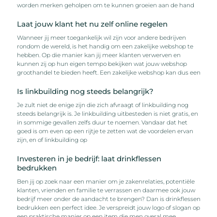
worden merken geholpen om te kunnen groeien aan de hand
Laat jouw klant het nu zelf online regelen
Wanneer jij meer toegankelijk wil zijn voor andere bedrijven
rondom de wereld, is het handig om een zakelijke webshop te
hebben. Op die manier kan jij meer klanten verwerven en
kunnen zij op hun eigen tempo bekijken wat jouw webshop
groothandel te bieden heeft. Een zakelijke webshop kan dus een
Is linkbuilding nog steeds belangrijk?
Je zult niet de enige zijn die zich afvraagt of linkbuilding nog
steeds belangrijk is. Je linkbuilding uitbesteden is niet gratis, en
in sommige gevallen zelfs duur te noemen. Vandaar dat het
goed is om even op een rijtje te zetten wat de voordelen ervan
zijn, en of linkbuilding op
Investeren in je bedrijf: laat drinkflessen
bedrukken
Ben jij op zoek naar een manier om je zakenrelaties, potentiële
klanten, vrienden en familie te verrassen en daarmee ook jouw
bedrijf meer onder de aandacht te brengen? Dan is drinkflessen
bedrukken een perfect idee. Je verspreidt jouw logo of slogan op
een praktische manier op een item die men overal mee