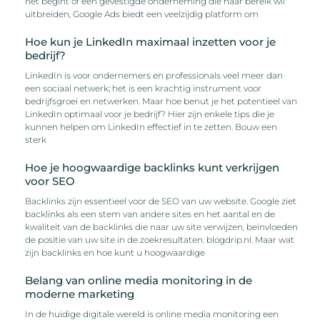
net begint of een gevestigde onderneming die haar bereik wil
uitbreiden, Google Ads biedt een veelzijdig platform om
Hoe kun je LinkedIn maximaal inzetten voor je
bedrijf?
LinkedIn is voor ondernemers en professionals veel meer dan
een sociaal netwerk; het is een krachtig instrument voor
bedrijfsgroei en netwerken. Maar hoe benut je het potentieel van
LinkedIn optimaal voor je bedrijf? Hier zijn enkele tips die je
kunnen helpen om LinkedIn effectief in te zetten. Bouw een
sterk
Hoe je hoogwaardige backlinks kunt verkrijgen
voor SEO
Backlinks zijn essentieel voor de SEO van uw website. Google ziet
backlinks als een stem van andere sites en het aantal en de
kwaliteit van de backlinks die naar uw site verwijzen, beïnvloeden
de positie van uw site in de zoekresultaten. blogdrip.nl. Maar wat
zijn backlinks en hoe kunt u hoogwaardige
Belang van online media monitoring in de
moderne marketing
In de huidige digitale wereld is online media monitoring een