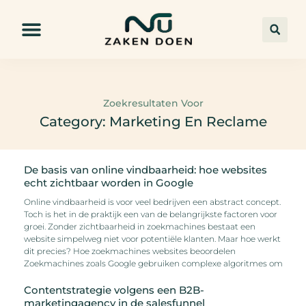
Zoekresultaten Voor
Category: Marketing En Reclame
De basis van online vindbaarheid: hoe websites
echt zichtbaar worden in Google
Online vindbaarheid is voor veel bedrijven een abstract concept.
Toch is het in de praktijk een van de belangrijkste factoren voor
groei. Zonder zichtbaarheid in zoekmachines bestaat een
website simpelweg niet voor potentiële klanten. Maar hoe werkt
dit precies? Hoe zoekmachines websites beoordelen
Zoekmachines zoals Google gebruiken complexe algoritmes om
Contentstrategie volgens een B2B-
marketingagency in de salesfunnel