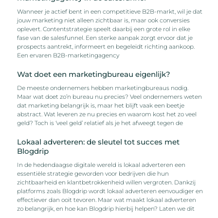
Wanneer je actief bent in een competitieve B2B-markt, wil je dat
jouw marketing niet alleen zichtbaar is, maar ook conversies
oplevert. Contentstrategie speelt daarbij een grote rol in elke
fase van de salesfunnel. Een sterke aanpak zorgt ervoor dat je
prospects aantrekt, informeert en begeleidt richting aankoop.
Een ervaren B2B-marketingagency
Wat doet een marketingbureau eigenlijk?
De meeste ondernemers hebben marketingbureaus nodig.
Maar wat doet zo’n bureau nu precies? Veel ondernemers weten
dat marketing belangrijk is, maar het blijft vaak een beetje
abstract. Wat leveren ze nu precies en waarom kost het zo veel
geld? Toch is ‘veel geld’ relatief als je het afweegt tegen de
Lokaal adverteren: de sleutel tot succes met
Blogdrip
In de hedendaagse digitale wereld is lokaal adverteren een
essentiële strategie geworden voor bedrijven die hun
zichtbaarheid en klantbetrokkenheid willen vergroten. Dankzij
platforms zoals Blogdrip wordt lokaal adverteren eenvoudiger en
effectiever dan ooit tevoren. Maar wat maakt lokaal adverteren
zo belangrijk, en hoe kan Blogdrip hierbij helpen? Laten we dit