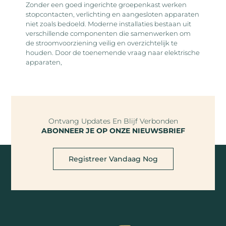
Zonder een goed ingerichte groepenkast werken
stopcontacten, verlichting en aangesloten apparaten
niet zoals bedoeld. Moderne installaties bestaan uit
verschillende componenten die samenwerken om
de stroomvoorziening veilig en overzichtelijk te
houden. Door de toenemende vraag naar elektrische
apparaten,
Ontvang Updates En Blijf Verbonden
ABONNEER JE OP ONZE NIEUWSBRIEF
Registreer Vandaag Nog