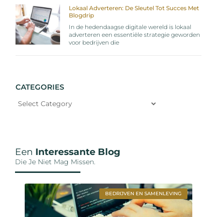
Lokaal Adverteren: De Sleutel Tot Succes Met
Blogdrip
In de hedendaagse digitale wereld is lokaal
adverteren een essentiële strategie geworden
voor bedrijven die
CATEGORIES
Een
Interessante Blog
Die Je Niet Mag Missen.
BEDRIJVEN EN SAMENLEVING