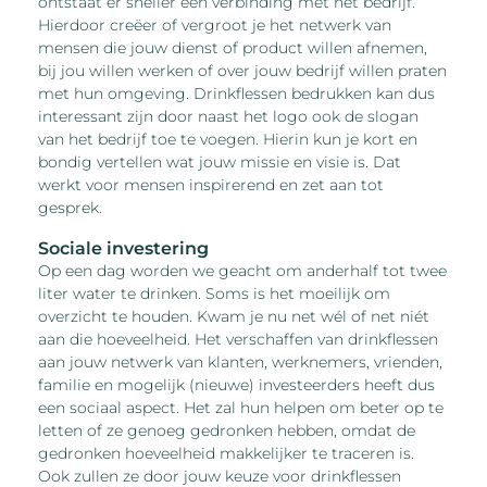
ontstaat er sneller een verbinding met het bedrijf.
Hierdoor creëer of vergroot je het netwerk van
mensen die jouw dienst of product willen afnemen,
bij jou willen werken of over jouw bedrijf willen praten
met hun omgeving. Drinkflessen bedrukken kan dus
interessant zijn door naast het logo ook de slogan
van het bedrijf toe te voegen. Hierin kun je kort en
bondig vertellen wat jouw missie en visie is. Dat
werkt voor mensen inspirerend en zet aan tot
gesprek.
Sociale investering
Op een dag worden we geacht om anderhalf tot twee
liter water te drinken. Soms is het moeilijk om
overzicht te houden. Kwam je nu net wél of net niét
aan die hoeveelheid. Het verschaffen van drinkflessen
aan jouw netwerk van klanten, werknemers, vrienden,
familie en mogelijk (nieuwe) investeerders heeft dus
een sociaal aspect. Het zal hun helpen om beter op te
letten of ze genoeg gedronken hebben, omdat de
gedronken hoeveelheid makkelijker te traceren is.
Ook zullen ze door jouw keuze voor drinkflessen