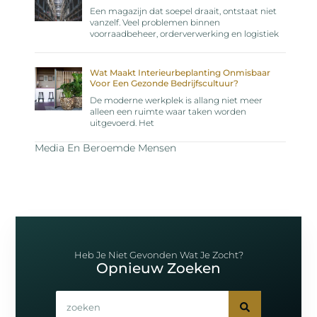
Een magazijn dat soepel draait, ontstaat niet
vanzelf. Veel problemen binnen
voorraadbeheer, orderverwerking en logistiek
Wat Maakt Interieurbeplanting Onmisbaar
Voor Een Gezonde Bedrijfscultuur?
De moderne werkplek is allang niet meer
alleen een ruimte waar taken worden
uitgevoerd. Het
Media En Beroemde Mensen
Heb Je Niet Gevonden Wat Je Zocht?
Opnieuw Zoeken