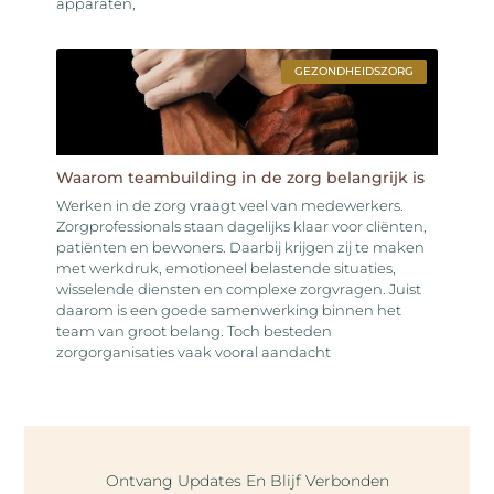
apparaten,
GEZONDHEIDSZORG
Waarom teambuilding in de zorg belangrijk is
Werken in de zorg vraagt veel van medewerkers.
Zorgprofessionals staan dagelijks klaar voor cliënten,
patiënten en bewoners. Daarbij krijgen zij te maken
met werkdruk, emotioneel belastende situaties,
wisselende diensten en complexe zorgvragen. Juist
daarom is een goede samenwerking binnen het
team van groot belang. Toch besteden
zorgorganisaties vaak vooral aandacht
Ontvang Updates En Blijf Verbonden