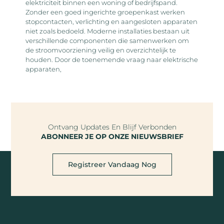
elektriciteit binnen een woning of bedrijfspand.
Zonder een goed ingerichte groepenkast werken
stopcontacten, verlichting en aangesloten apparaten
niet zoals bedoeld. Moderne installaties bestaan uit
verschillende componenten die samenwerken om
de stroomvoorziening veilig en overzichtelijk te
houden. Door de toenemende vraag naar elektrische
apparaten,
Ontvang Updates En Blijf Verbonden
ABONNEER JE OP ONZE NIEUWSBRIEF
Registreer Vandaag Nog