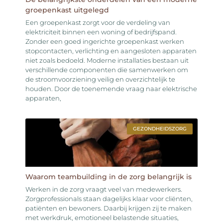
groepenkast uitgelegd
Een groepenkast zorgt voor de verdeling van
elektriciteit binnen een woning of bedrijfspand.
Zonder een goed ingerichte groepenkast werken
stopcontacten, verlichting en aangesloten apparaten
niet zoals bedoeld. Moderne installaties bestaan uit
verschillende componenten die samenwerken om
de stroomvoorziening veilig en overzichtelijk te
houden. Door de toenemende vraag naar elektrische
apparaten,
GEZONDHEIDSZORG
Waarom teambuilding in de zorg belangrijk is
Werken in de zorg vraagt veel van medewerkers.
Zorgprofessionals staan dagelijks klaar voor cliënten,
patiënten en bewoners. Daarbij krijgen zij te maken
met werkdruk, emotioneel belastende situaties,