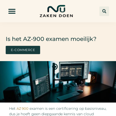
Is het AZ-900 examen moeilijk?
E-COMMERCE
Het
examen is een certificering op basisniveau,
AZ 900
dus je hoeft geen diepgaande kennis van cloud