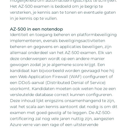
mogelijkheid om automatiseringsscripts te schrijven.
Het AZ-500 examen is bedoeld om je begrip te
versterken, je kennis aan te tonen en eventuele gaten
in je kennis op te vullen.
AZ-500 in een notendop
Identiteit en toegang beheren en platformbeveiliging
implementeren, evenals beveiligingsactiviteiten
beheren en gegevens en applicaties beveiligen, zijn
allemaal onderdeel van het AZ-500 examen. Elk van
deze onderwerpen wordt op een andere manier
gewogen zodat je je algemene score krijgt. Een
kandidaat kan bijvoorbeeld worden gevraagd hoe hij
een Web Application Firewall (WAF) configureert of
een DDoS-aanval (Distributed Denial of Service)
voorkomt. Kandidaten moeten ook weten hoe ze een
versleutelde database correct kunnen configureren.
Deze inhoud lijkt enigszins onsamenhangend te zijn,
wat het scala aan kennis aantoont dat nodig is om dit
examen met goed gevolg af te leggen. De AZ-500-
certificering zal nog vele jaren nuttig zijn, aangezien
Azure verre van een rage of een uitstervende