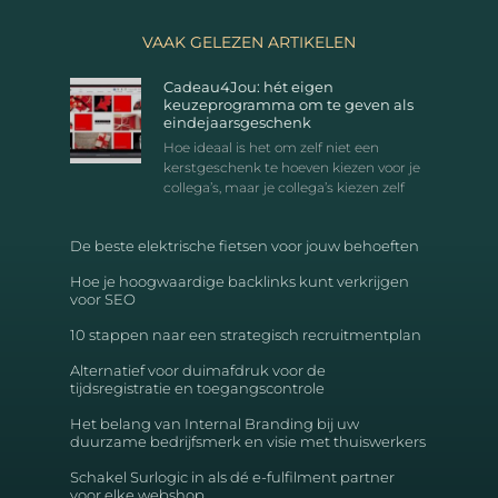
VAAK GELEZEN ARTIKELEN
Cadeau4Jou: hét eigen
keuzeprogramma om te geven als
eindejaarsgeschenk
Hoe ideaal is het om zelf niet een
kerstgeschenk te hoeven kiezen voor je
collega’s, maar je collega’s kiezen zelf
De beste elektrische fietsen voor jouw behoeften
Hoe je hoogwaardige backlinks kunt verkrijgen
voor SEO
10 stappen naar een strategisch recruitmentplan
Alternatief voor duimafdruk voor de
tijdsregistratie en toegangscontrole
Het belang van Internal Branding bij uw
duurzame bedrijfsmerk en visie met thuiswerkers
Schakel Surlogic in als dé e-fulfilment partner
voor elke webshop