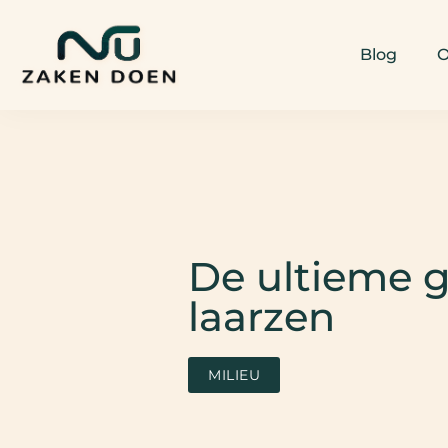
Blog
O
De ultieme g
laarzen
MILIEU