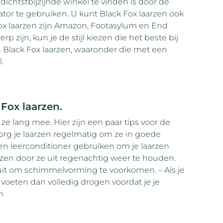
chtstbijzijnde winkel te vinden is door de
tor te gebruiken. U kunt Black Fox laarzen ook
Fox laarzen zijn Amazon, Footasylum en End
 zijn, kun je de stijl kiezen die het beste bij
en Black Fox laarzen, waaronder die met een
.
Fox laarzen.
n ze lang mee. Hier zijn een paar tips voor de
org je laarzen regelmatig om ze in goede
en leerconditioner gebruiken om je laarzen
zen door ze uit regenachtig weer te houden.
k uit om schimmelvorming te voorkomen. – Als je
 voeten dan volledig drogen voordat je je
n