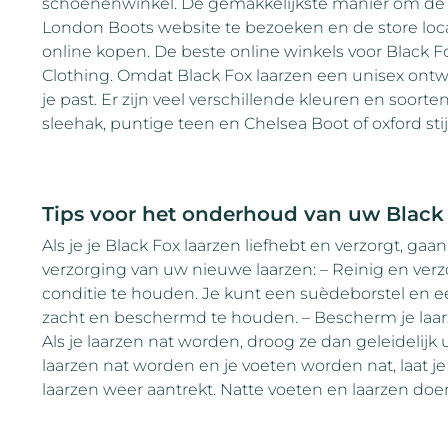
schoenenwinkel. De gemakkelijkste manier om de di
London Boots website te bezoeken en de store loca
online kopen. De beste online winkels voor Black 
Clothing. Omdat Black Fox laarzen een unisex ontwerp
je past. Er zijn veel verschillende kleuren en soort
sleehak, puntige teen en Chelsea Boot of oxford stijl
Tips voor het onderhoud van uw Black 
Als je je Black Fox laarzen liefhebt en verzorgt, gaa
verzorging van uw nieuwe laarzen: – Reinig en verz
conditie te houden. Je kunt een suèdeborstel en e
zacht en beschermd te houden. – Bescherm je laar
Als je laarzen nat worden, droog ze dan geleidelij
laarzen nat worden en je voeten worden nat, laat je
laarzen weer aantrekt. Natte voeten en laarzen doe