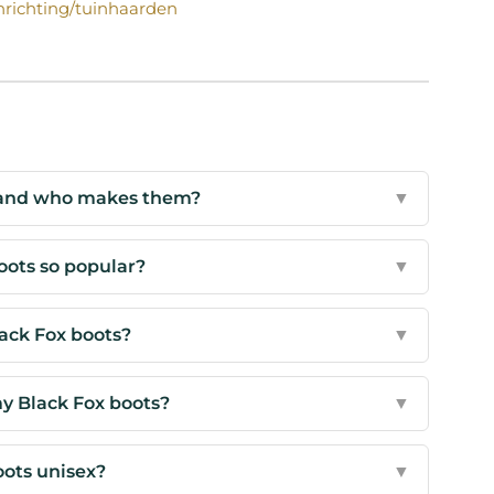
inrichting/tuinhaarden
 and who makes them?
▼
oots so popular?
▼
ack Fox boots?
▼
my Black Fox boots?
▼
oots unisex?
▼