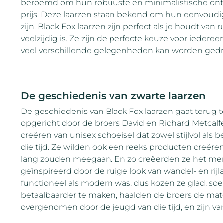
beroemd om hun robuuste en minimalistische ontwer
prijs. Deze laarzen staan bekend om hun eenvoudig
zijn. Black Fox laarzen zijn perfect als je houdt van r
veelzijdig is. Ze zijn de perfecte keuze voor iederee
veel verschillende gelegenheden kan worden ged
De geschiedenis van zwarte laarzen
De geschiedenis van Black Fox laarzen gaat terug t
opgericht door de broers David en Richard Metcalf
creëren van unisex schoeisel dat zowel stijlvol als
die tijd. Ze wilden ook een reeks producten creër
lang zouden meegaan. En zo creëerden ze het mer
geïnspireerd door de ruige look van wandel- en rijla
functioneel als modern was, dus kozen ze glad, soe
betaalbaarder te maken, haalden de broers de mater
overgenomen door de jeugd van die tijd, en zijn v