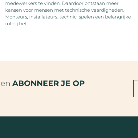
medewerkers te vinden. Daardoor ontstaan meer
kansen voor mensen met technische vaardigheden.
Monteurs, installateurs, technici spelen een belangrijke
rol bij het
den
ABONNEER JE OP