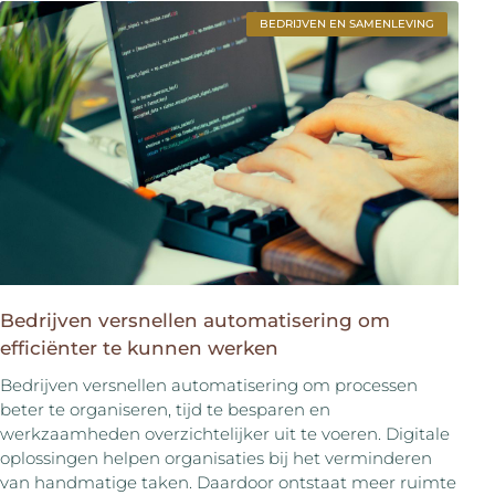
BEDRIJVEN EN SAMENLEVING
Bedrijven versnellen automatisering om
efficiënter te kunnen werken
Bedrijven versnellen automatisering om processen
beter te organiseren, tijd te besparen en
werkzaamheden overzichtelijker uit te voeren. Digitale
oplossingen helpen organisaties bij het verminderen
van handmatige taken. Daardoor ontstaat meer ruimte