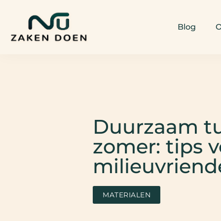
Blog
O
Duurzaam tu
zomer: tips 
milieuvriende
MATERIALEN