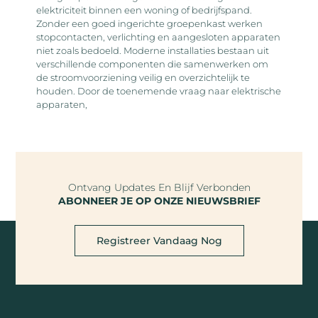
elektriciteit binnen een woning of bedrijfspand.
Zonder een goed ingerichte groepenkast werken
stopcontacten, verlichting en aangesloten apparaten
niet zoals bedoeld. Moderne installaties bestaan uit
verschillende componenten die samenwerken om
de stroomvoorziening veilig en overzichtelijk te
houden. Door de toenemende vraag naar elektrische
apparaten,
Ontvang Updates En Blijf Verbonden
ABONNEER JE OP ONZE NIEUWSBRIEF
Registreer Vandaag Nog