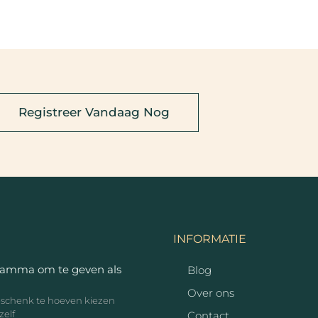
Registreer Vandaag Nog
INFORMATIE
ramma om te geven als
Blog
Over ons
geschenk te hoeven kiezen
zelf
Contact