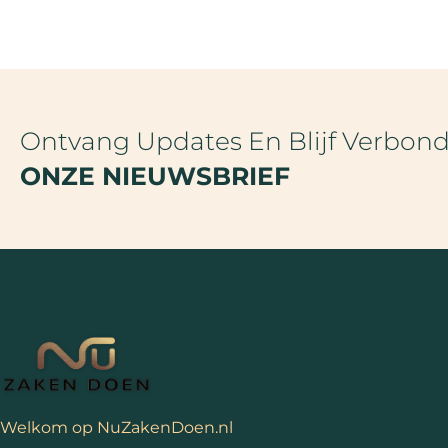
Ontvang Updates En Blijf Verbon
ONZE NIEUWSBRIEF
Welkom op NuZakenDoen.nl