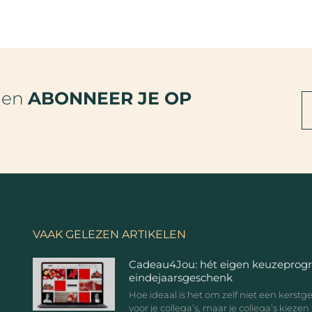
den
ABONNEER JE OP
VAAK GELEZEN ARTIKELEN
Cadeau4Jou: hét eigen keuzeprog
eindejaarsgeschenk
Hoe ideaal is het om zelf niet een kerst
voor je collega’s, maar je collega’s kiezen 