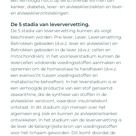
een verhoogd risico op verschillende vormen van
kanker, diabetes, lever- en alvleesklierziekten en lever-
en alvleesklierontstekingen.
De 5 stadia van leververvetting.
De 5 stadia van leververvetting kunnen als volgt
beschreven worden: Pre-lever, Lever, Leververvetting,
Betrokken gebieden (d.w.z. lever en alvleesklier) en
Betrokken gebieden in de lever (d.w.z. cellen en
mitochondriën). In het voorleverstadium kunnen de
levercellen voldoende voedingsstoffen aanmaken en
opnemen om de homeostase te handhaven (d.w.z.
een evenwicht tussen voedingsstoffen en
metabolische behoeften). In het leverstadium is er
een verhoogde productie van een stof genaamd
zeaxanthine, die de synthese van stoffen in de
alvleesklier verstoort, waardoor insulinetekort
ontstaat. In dit stadium zijn mensen over het
algemeen erg ziek en kunnen ze alvleesklierkanker
ontwikkelen. In het stadium van de leververvetting is
de lever de belangrijkste bron van voedingsstoffen
voor het lichaam geworden. Dit komt doordat de