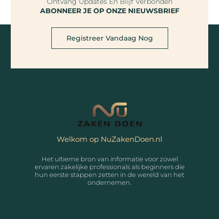
Ontvang Updates En Blijf Verbonden
ABONNEER JE OP ONZE NIEUWSBRIEF
Registreer Vandaag Nog
Welkom op NuZakenDoen.nl
Het ultieme bron van informatie voor zowel
ervaren zakelijke professionals als beginners die
hun eerste stappen zetten in de wereld van het
ondernemen.