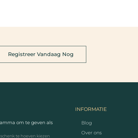
Registreer Vandaag Nog
INFORMATIE
ramma om te geven als
Blog
Over ons
geschenk te hoeven kiezen