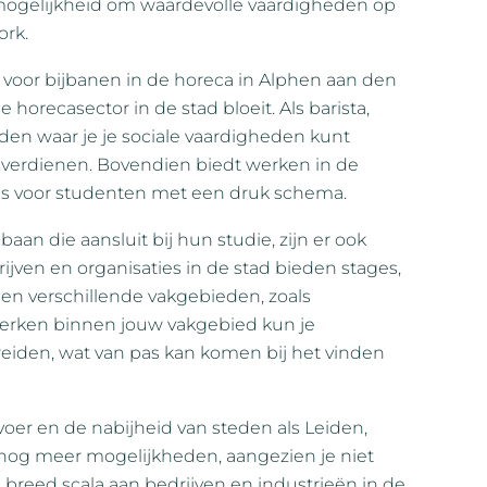
mogelijkheid om waardevolle vaardigheden op
ork.
 voor bijbanen in de horeca in Alphen aan den
e horecasector in de stad bloeit. Als barista,
den waar je je sociale vaardigheden kunt
nt verdienen. Bovendien biedt werken in de
l is voor studenten met een druk schema.
aan die aansluit bij hun studie, zijn er ook
jven en organisaties in de stad bieden stages,
en verschillende vakgebieden, zoals
werken binnen jouw vakgebied kun je
reiden, wat van pas kan komen bij het vinden
er en de nabijheid van steden als Leiden,
og meer mogelijkheden, aangezien je niet
n breed scala aan bedrijven en industrieën in de