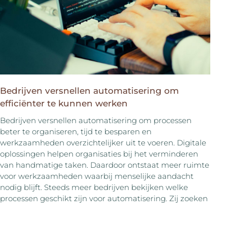
Bedrijven versnellen automatisering om
efficiënter te kunnen werken
Bedrijven versnellen automatisering om processen
beter te organiseren, tijd te besparen en
werkzaamheden overzichtelijker uit te voeren. Digitale
oplossingen helpen organisaties bij het verminderen
van handmatige taken. Daardoor ontstaat meer ruimte
voor werkzaamheden waarbij menselijke aandacht
nodig blijft. Steeds meer bedrijven bekijken welke
processen geschikt zijn voor automatisering. Zij zoeken