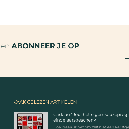
den
ABONNEER JE OP
VAAK GELEZEN ARTIKELEN
Cadeau4Jou: hét eigen keuzeprog
eindejaarsgeschenk
Hoe ideaal is het om zelf niet een kerst