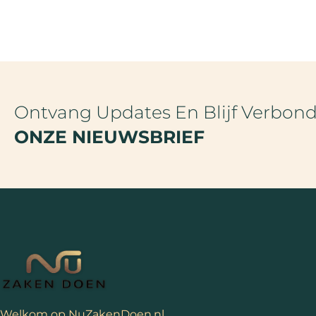
Ontvang Updates En Blijf Verbon
ONZE NIEUWSBRIEF
Welkom op NuZakenDoen.nl