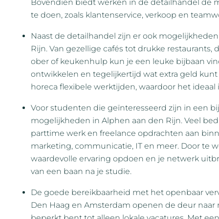
Bovendien biedt werken in de detailhandel de 
te doen, zoals klantenservice, verkoop en teamw
Naast de detailhandel zijn er ook mogelijkheden
Rijn. Van gezellige cafés tot drukke restaurants, d
ober of keukenhulp kun je een leuke bijbaan vin
ontwikkelen en tegelijkertijd wat extra geld ku
horeca flexibele werktijden, waardoor het ideaa
Voor studenten die geïnteresseerd zijn in een bijb
mogelijkheden in Alphen aan den Rijn. Veel bedri
parttime werk en freelance opdrachten aan binn
marketing, communicatie, IT en meer. Door te 
waardevolle ervaring opdoen en je netwerk uitb
van een baan na je studie.
De goede bereikbaarheid met het openbaar vervo
Den Haag en Amsterdam openen de deur naar n
beperkt bent tot alleen lokale vacatures. Met ee