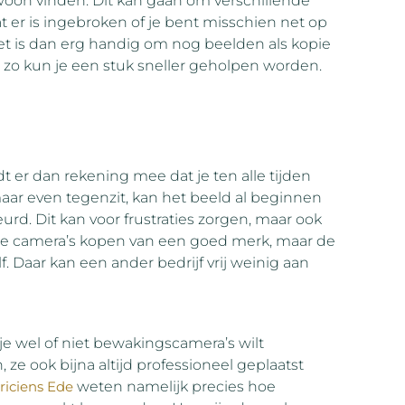
oon vinden. Dit kan gaan om verschillende
t er is ingebroken of je bent misschien net op
et is dan erg handig om nog beelden als kopie
n zo kun je een stuk sneller geholpen worden.
dt er dan rekening mee dat je ten alle tijden
ar even tegenzit, kan het beeld al beginnen
eurd. Dit kan voor frustraties zorgen, maar ook
re camera’s kopen van een goed merk, maar de
f. Daar kan een ander bedrijf vrij weinig aan
je wel of niet bewakingscamera’s wilt
 ze ook bijna altijd professioneel geplaatst
riciens Ede
weten namelijk precies hoe