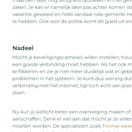
maanden later nog terug iets opzoeken en het gew
zaken. Je kan er namelijk later pas achter komen da
vakantie geweest en hebt vandaar niks gemerkt. H
te hebben. Ook voor de politie komt dit goed uit e
Nadeel
Mocht je beveiligingscamera’s willen instellen, hou
een goede verbinding moet hebben. Als het ook ma
te flikkeren en zie je niet meer duidelijk wat er geb
problemen in het systeem. Je kunt dus wel erg du
verbinding met het internet, ligt toch echt aan jezel
doen.
Nu kun jij wellicht beter een overweging maken of 
aanschaffen. Denk er wel aan dat mocht je ze willen,
moeten worden. De specialisten zoals
Timmer elekt