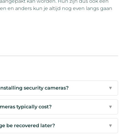
e aangepakt kan worden. Hun zijn dus ook een
nden en anders kun je altijd nog even langs gaan
nstalling security cameras?
▼
eras typically cost?
▼
ge be recovered later?
▼