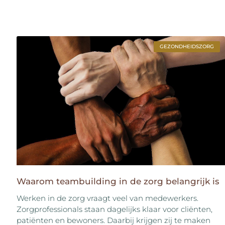
GEZONDHEIDSZORG
Waarom teambuilding in de zorg belangrijk is
Werken in de zorg vraagt veel van medewerkers.
Zorgprofessionals staan dagelijks klaar voor cliënten,
patiënten en bewoners. Daarbij krijgen zij te maken