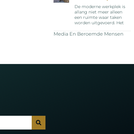
De moderne werkplek is
allang niet meer alleen
een ruimte waar taken
worden uitgevoerd. Het
Media En Beroemde Mensen