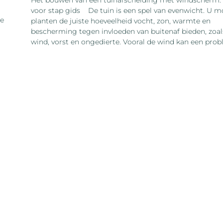
Het bouwen van een tuinafscheiding met windscherm: 
voor stap gids ‍ De tuin is een spel van evenwicht. U 
je
planten de juiste hoeveelheid vocht, zon, warmte en
bescherming tegen invloeden van buitenaf bieden, zoal
wind, vorst en ongedierte. Vooral de wind kan een pro