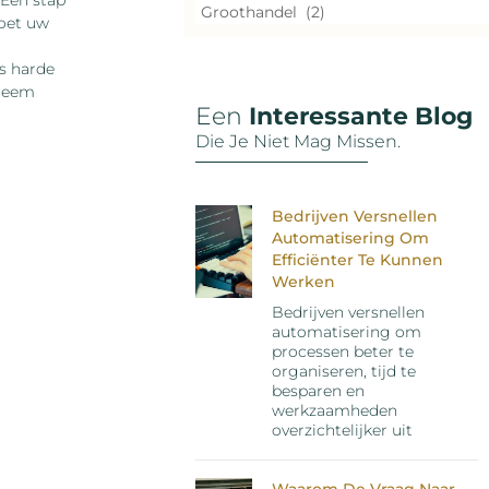
Een stap
moet uw
s harde
bleem
Een
Interessante Blog
Die Je Niet Mag Missen.
Bedrijven Versnellen
Automatisering Om
Efficiënter Te Kunnen
Werken
Bedrijven versnellen
automatisering om
processen beter te
organiseren, tijd te
besparen en
werkzaamheden
overzichtelijker uit
Waarom De Vraag Naar