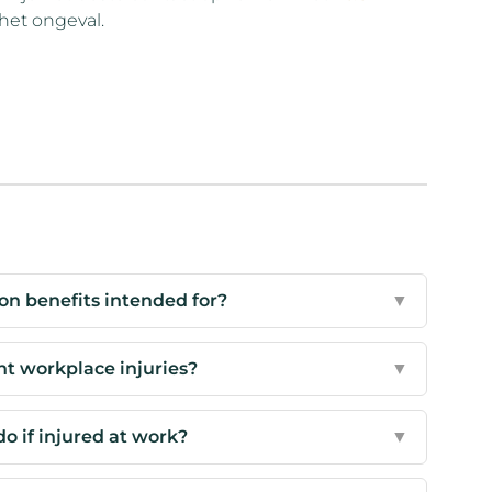
 het ongeval.
n benefits intended for?
▼
t workplace injuries?
▼
 if injured at work?
▼