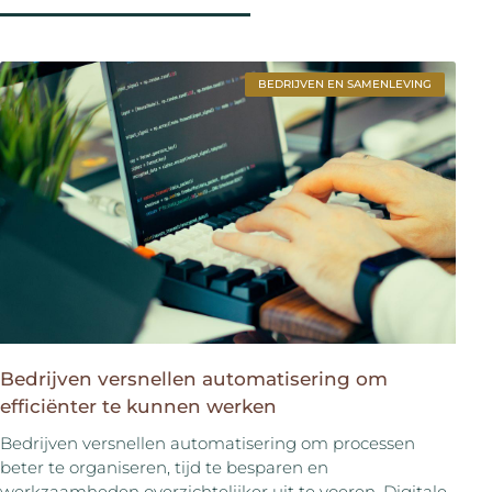
BEDRIJVEN EN SAMENLEVING
Bedrijven versnellen automatisering om
efficiënter te kunnen werken
Bedrijven versnellen automatisering om processen
beter te organiseren, tijd te besparen en
werkzaamheden overzichtelijker uit te voeren. Digitale