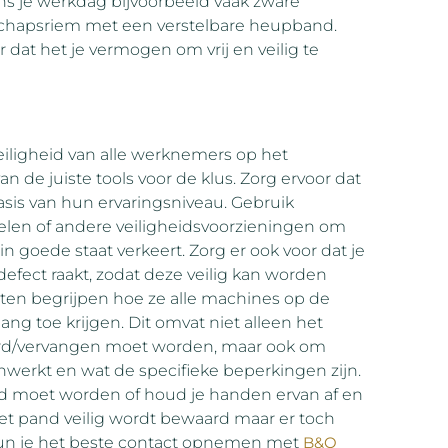
ns je werkdag bijvoorbeeld vaak zware
schapsriem met een verstelbare heupband.
 dat het je vermogen om vrij en veilig te
igheid van alle werknemers op het
n de juiste tools voor de klus. Zorg ervoor dat
is van hun ervaringsniveau. Gebruik
len of andere veiligheidsvoorzieningen om
n goede staat verkeert. Zorg er ook voor dat je
fect raakt, zodat deze veilig kan worden
en begrijpen hoe ze alle machines op de
ng toe krijgen. Dit omvat niet alleen het
erd/vervangen moet worden, maar ook om
nwerkt en wat de specifieke beperkingen zijn.
eerd moet worden of houd je handen ervan af en
et pand veilig wordt bewaard maar er toch
kun je het beste contact opnemen met
B&O