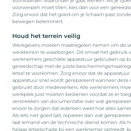
voorwaarden waaronder je gaat werken. Als je tijde
voorwerpen moet tillen, kies dan voor een gereed
Zorg ervoor dat het goed om je lichaam past zonder
bewegen belemmert.
Houd het terrein veilig
Werkgevers moeten maatregelen nemen om de veil
werkterrein te waarborgen. Dit omvat het gebruik va
werknemers geschikte apparatuur gebruiken op bas
gereedschap met de juiste beschermingsmaatrege
letsel te voorkomen. Zorg ervoor dat de apparatuur i
apparatuur snel wordt gerepareerd wanneer deze de
gebruikt door medewerkers. Alle werknemers moet
werkplek juist moeten bedienen voordat ze er toega
verstrekken van documentatie over wat gerepare
ervoor te zorgen dat iedereen weet hoe alles same
Als iets niet goed lijkt, repareer dan wat gerepar
laat iemand van de technische dienst komen. Als h
helaas letselschade bij een werknemer optreedt, 