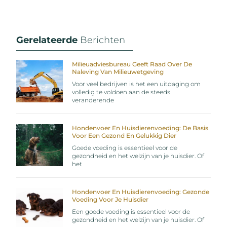
Gerelateerde
Berichten
Milieuadviesbureau Geeft Raad Over De
Naleving Van Milieuwetgeving
Voor veel bedrijven is het een uitdaging om
volledig te voldoen aan de steeds
veranderende
Hondenvoer En Huisdierenvoeding: De Basis
Voor Een Gezond En Gelukkig Dier
Goede voeding is essentieel voor de
gezondheid en het welzijn van je huisdier. Of
het
Hondenvoer En Huisdierenvoeding: Gezonde
Voeding Voor Je Huisdier
Een goede voeding is essentieel voor de
gezondheid en het welzijn van je huisdier. Of