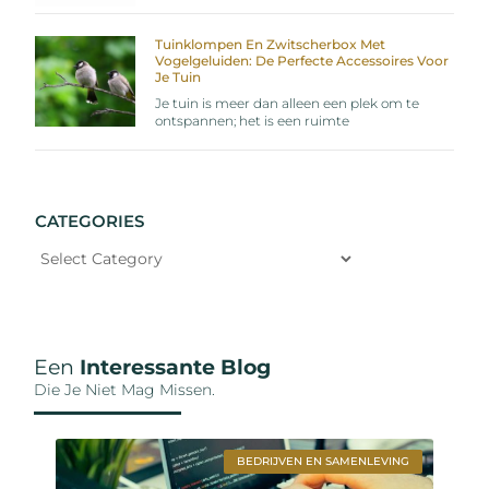
Tuinklompen En Zwitscherbox Met
Vogelgeluiden: De Perfecte Accessoires Voor
Je Tuin
Je tuin is meer dan alleen een plek om te
ontspannen; het is een ruimte
CATEGORIES
Een
Interessante Blog
Die Je Niet Mag Missen.
BEDRIJVEN EN SAMENLEVING