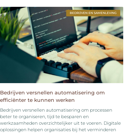
BEDRIJVEN EN SAMENLEVING
Bedrijven versnellen automatisering om
efficiënter te kunnen werken
Bedrijven versnellen automatisering om processen
beter te organiseren, tijd te besparen en
werkzaamheden overzichtelijker uit te voeren. Digitale
oplossingen helpen organisaties bij het verminderen