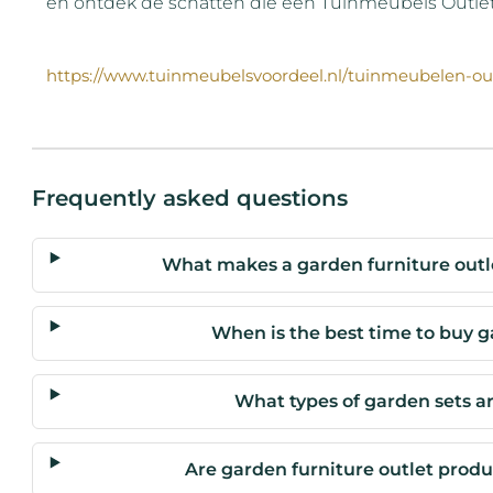
en ontdek de schatten die een Tuinmeubels Outlet
https://www.tuinmeubelsvoordeel.nl/tuinmeubelen-ou
Frequently asked questions
What makes a garden furniture outle
When is the best time to buy g
What types of garden sets ar
Are garden furniture outlet produ