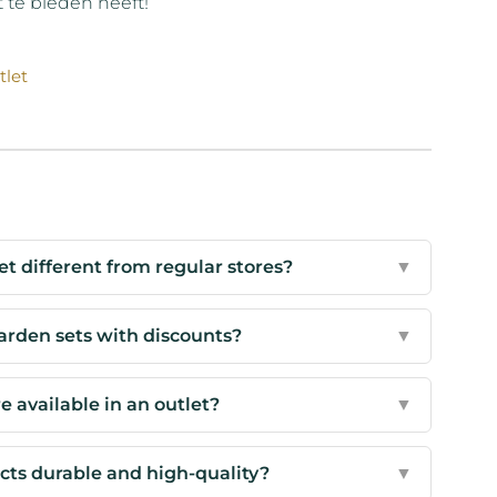
 te bieden heeft!
tlet
t different from regular stores?
▼
arden sets with discounts?
▼
e available in an outlet?
▼
cts durable and high-quality?
▼