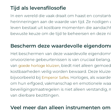
Tijd als levensfilosofie
In een wereld die vaak draait om haast en constan
herinneringen aan de waarde van tijd. Ze nodigen ui
leven bestaat uit kostbare momenten die aandacht
bewuste keuze om de tijd te beheersen en deze nie
Bescherm deze waardevolle eigendo
Het beschermen van deze waardevolle eigendomme
onvoorziene gebeurtenissen is van cruciaal belang.
van
goede horloge kluizen
, biedt niet alleen gemoed
kostbaarheden veilig worden bewaard. Deze kluizen z
bijvoorbeeld bij
Emperor Safes
. Horloges, als waard
om hun erfgoed, vakmanschap en emotionele waar
beveiligingsmaatregelen is niet alleen verstandig, m
van dierbare bezittingen.
Veel meer dan alleen instrumenten om d