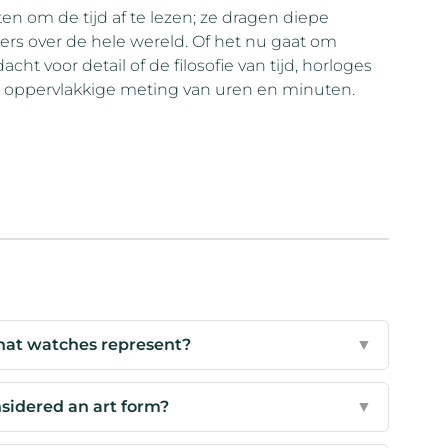
n om de tijd af te lezen; ze dragen diepe
rs over de hele wereld. Of het nu gaat om
ht voor detail of de filosofie van tijd, horloges
de oppervlakkige meting van uren en minuten.
hat watches represent?
▼
idered an art form?
▼