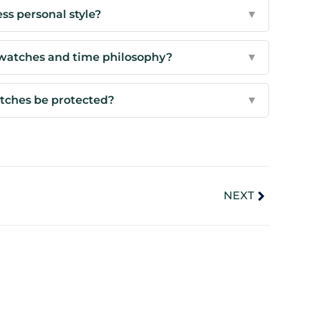
s personal style?
▼
 watches and time philosophy?
▼
tches be protected?
▼
NEXT