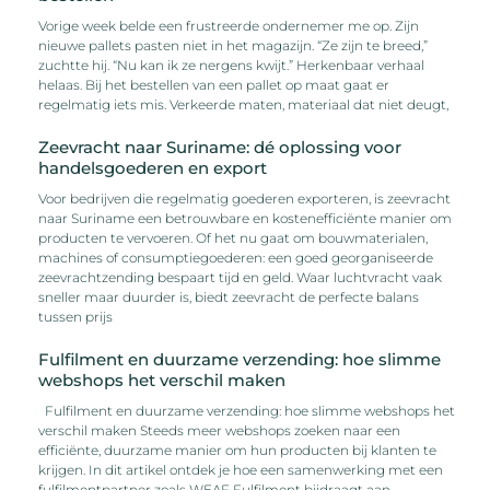
Vorige week belde een frustreerde ondernemer me op. Zijn
nieuwe pallets pasten niet in het magazijn. “Ze zijn te breed,”
zuchtte hij. “Nu kan ik ze nergens kwijt.” Herkenbaar verhaal
helaas. Bij het bestellen van een pallet op maat gaat er
regelmatig iets mis. Verkeerde maten, materiaal dat niet deugt,
Zeevracht naar Suriname: dé oplossing voor
handelsgoederen en export
Voor bedrijven die regelmatig goederen exporteren, is zeevracht
naar Suriname een betrouwbare en kostenefficiënte manier om
producten te vervoeren. Of het nu gaat om bouwmaterialen,
machines of consumptiegoederen: een goed georganiseerde
zeevrachtzending bespaart tijd en geld. Waar luchtvracht vaak
sneller maar duurder is, biedt zeevracht de perfecte balans
tussen prijs
Fulfilment en duurzame verzending: hoe slimme
webshops het verschil maken
Fulfilment en duurzame verzending: hoe slimme webshops het
verschil maken Steeds meer webshops zoeken naar een
efficiënte, duurzame manier om hun producten bij klanten te
krijgen. In dit artikel ontdek je hoe een samenwerking met een
fulfilmentpartner zoals WEAF Fulfilment bijdraagt aan