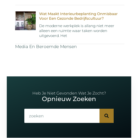
Wat Maakt Interieurbeplanting Onmisbaar
Voor Een Gezonde Bedrijfscultuur?
De moderne werkplek is allang niet meer
alleen een ruimte waar taken worden
uitgevoerd. Het
Media En Beroemde Mensen
Heb Je Niet Gevonden Wat Je Zocht?
Opnieuw Zoeken