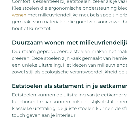
Comfort is essentieel bij eetstoelen, zeker als je v
Kies stoelen die ergonomische ondersteuning bied
wonen
met milieuvriendelijke meubels speelt hierb
gemaakt van materialen die goed zijn voor zowel he
hout of kunststof.
Duurzaam wonen met milieuvriendelij
Duurzaam geproduceerde stoelen maken het makkeli
creëren. Deze stoelen zijn vaak gemaakt van hern
een unieke uitstraling. Het kiezen van milieuvriend
zowel stijl als ecologische verantwoordelijkheid bela
Eetstoelen als statement in je eetkame
Eetstoelen kunnen de uitstraling van je eetkamer vo
functioneel, maar kunnen ook een stijlvol statemen
klassieke uitstraling, de juiste stoelen kunnen de s
touch geven aan je interieur.