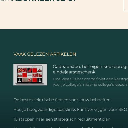
VAAK GELEZEN ARTIKELEN
Cadeau4Jou: hét eigen keuzeprog
eindejaarsgeschenk
Hoe ideaal is het om zelf niet een kerst
voor je collega’s, maar je collega’s kiezen 
De beste elektrische fietsen voor jouw behoeften
Hoe je hoogwaardige backlinks kunt verkrijgen voor SEO
10 stappen naar een strategisch recruitmentplan