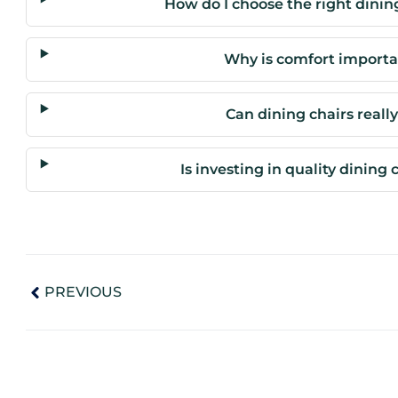
How do I choose the right dining
Why is comfort importan
Can dining chairs reall
Is investing in quality dining
PREVIOUS