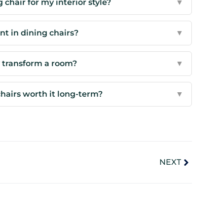
 chair for my interior style?
▼
t in dining chairs?
▼
y transform a room?
▼
 chairs worth it long-term?
▼
NEXT