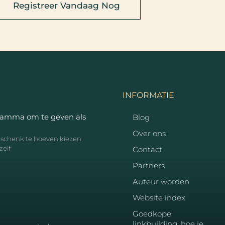
Registreer Vandaag Nog
INFORMATIE
ramma om te geven als
Blog
Over ons
geschenk te hoeven kiezen
zelf
Contact
Partners
Auteur worden
Website index
Goedkope
linkbuilding: hoe je