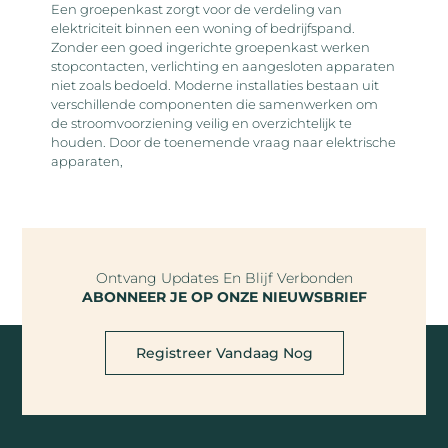
Een groepenkast zorgt voor de verdeling van
elektriciteit binnen een woning of bedrijfspand.
Zonder een goed ingerichte groepenkast werken
stopcontacten, verlichting en aangesloten apparaten
niet zoals bedoeld. Moderne installaties bestaan uit
verschillende componenten die samenwerken om
de stroomvoorziening veilig en overzichtelijk te
houden. Door de toenemende vraag naar elektrische
apparaten,
Ontvang Updates En Blijf Verbonden
ABONNEER JE OP ONZE NIEUWSBRIEF
Registreer Vandaag Nog