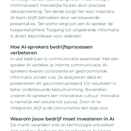
minimaliseert menselijke fouten door precieze
dataverwerking. Ten derde zorgt het voor inspiratie.
Je team blijft betrokken door vernieuwende
presentaties. Ten slotte vergroot een AI-spreker de
toegankelijkheid. Toegang tot uitgebreide informatie
is direct beschikbaar voor iedereen.
Hoe AI-sprekers bedrijfsprocessen
verbeteren
In veel bedrijven is communicatie essentieel. Met een
spreker AI verbeter je interne communicatie. AI-
sprekers leveren consistente en gestroomlijnde
informatie zonder ruis. Ze analyseren data en
presenteren dit gecontextualiseerd. Dit resulteert in
beter onderbouwde besluitvorming. Bovendien
creëren AI-sprekers een innovatieve cultuur. Innovatie
is namelijk een sleutel tot succes. Door AI te
integreren, blijf je de concurrentie een stap voor.
Waarom jouw bedrijf moet investeren in AI
De markt verandert snel en technologie ontwikkelt
zich continu. Bedrijven die investeren in AI liggen