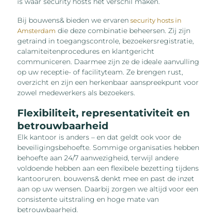
is waar security hosts het verschil maken.
Bij bouwens& bieden we ervaren
security hosts in
die deze combinatie beheersen. Zij zijn
Amsterdam
getraind in toegangscontrole, bezoekersregistratie,
calamiteitenprocedures en klantgericht
communiceren. Daarmee zijn ze de ideale aanvulling
op uw receptie- of facilityteam. Ze brengen rust,
overzicht en zijn een herkenbaar aanspreekpunt voor
zowel medewerkers als bezoekers.
Flexibiliteit, representativiteit en
betrouwbaarheid
Elk kantoor is anders – en dat geldt ook voor de
beveiligingsbehoefte. Sommige organisaties hebben
behoefte aan 24/7 aanwezigheid, terwijl andere
voldoende hebben aan een flexibele bezetting tijdens
kantooruren. bouwens& denkt mee en past de inzet
aan op uw wensen. Daarbij zorgen we altijd voor een
consistente uitstraling en hoge mate van
betrouwbaarheid.