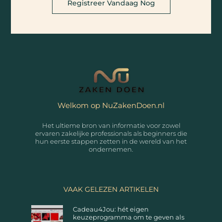
Registreer Vandaag Nog
Welkom op NuZakenDoen.nl
Het ultieme bron van informatie voor zowel
ervaren zakelijke professionals als beginners die
hun eerste stappen zetten in de wereld van het
ondernemen.
VAAK GELEZEN ARTIKELEN
Cadeau4Jou: hét eigen
keuzeprogramma om te geven als