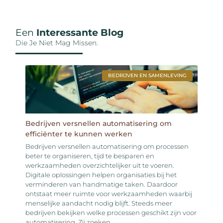
Een
Interessante Blog
Die Je Niet Mag Missen.
BEDRIJVEN EN SAMENLEVING
Bedrijven versnellen automatisering om
efficiënter te kunnen werken
Bedrijven versnellen automatisering om processen
beter te organiseren, tijd te besparen en
werkzaamheden overzichtelijker uit te voeren.
Digitale oplossingen helpen organisaties bij het
verminderen van handmatige taken. Daardoor
ontstaat meer ruimte voor werkzaamheden waarbij
menselijke aandacht nodig blijft. Steeds meer
bedrijven bekijken welke processen geschikt zijn voor
automatisering. Zij zoeken