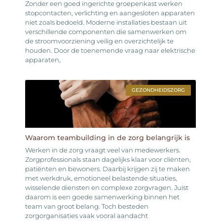
Zonder een goed ingerichte groepenkast werken
stopcontacten, verlichting en aangesloten apparaten
niet zoals bedoeld. Moderne installaties bestaan uit
verschillende componenten die samenwerken om
de stroomvoorziening veilig en overzichtelijk te
houden. Door de toenemende vraag naar elektrische
apparaten,
GEZONDHEIDSZORG
Waarom teambuilding in de zorg belangrijk is
Werken in de zorg vraagt veel van medewerkers.
Zorgprofessionals staan dagelijks klaar voor cliënten,
patiënten en bewoners. Daarbij krijgen zij te maken
met werkdruk, emotioneel belastende situaties,
wisselende diensten en complexe zorgvragen. Juist
daarom is een goede samenwerking binnen het
team van groot belang. Toch besteden
zorgorganisaties vaak vooral aandacht