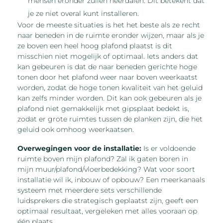
mensen eronder zullen neerdalen. Dit betekent dat
je ze niet overal kunt installeren.
Voor de meeste situaties is het het beste als ze recht
naar beneden in de ruimte eronder wijzen, maar als je
ze boven een heel hoog plafond plaatst is dit
misschien niet mogelijk of optimaal. Iets anders dat
kan gebeuren is dat de naar beneden gerichte hoge
tonen door het plafond weer naar boven weerkaatst
worden, zodat de hoge tonen kwaliteit van het geluid
kan zelfs minder worden. Dit kan ook gebeuren als je
plafond niet gemakkelijk met gipsplaat bedekt is,
zodat er grote ruimtes tussen de planken zijn, die het
geluid ook omhoog weerkaatsen.
Overwegingen voor de installatie:
Is er voldoende
ruimte boven mijn plafond? Zal ik gaten boren in
mijn muur/plafond/vloerbedekking? Wat voor soort
installatie wil ik, inbouw of opbouw? Een meerkanaals
systeem met meerdere sets verschillende
luidsprekers die strategisch geplaatst zijn, geeft een
optimaal resultaat, vergeleken met alles vooraan op
één plaats.