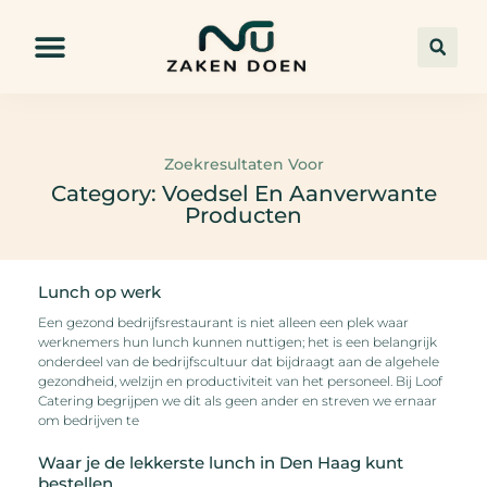
Zoekresultaten Voor
Category: Voedsel En Aanverwante
Producten
Lunch op werk
Een gezond bedrijfsrestaurant is niet alleen een plek waar
werknemers hun lunch kunnen nuttigen; het is een belangrijk
onderdeel van de bedrijfscultuur dat bijdraagt aan de algehele
gezondheid, welzijn en productiviteit van het personeel. Bij Loof
Catering begrijpen we dit als geen ander en streven we ernaar
om bedrijven te
Waar je de lekkerste lunch in Den Haag kunt
bestellen