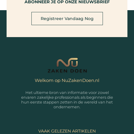
ABONNEER JE OP ONZE NIEUWSBRIEF
Registreer Vandaag Nog
Welkom op NuZakenDoen.nl
Het ultieme bron van informatie voor zowel
ervaren zakelijke professionals als beginners die
hun eerste stappen zetten in de wereld van het
ondernemen.
VAAK GELEZEN ARTIKELEN