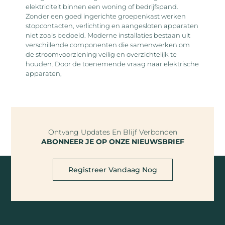
elektriciteit binnen een woning of bedrijfspand.
Zonder een goed ingerichte groepenkast werken
stopcontacten, verlichting en aangesloten apparaten
niet zoals bedoeld. Moderne installaties bestaan uit
verschillende componenten die samenwerken om
de stroomvoorziening veilig en overzichtelijk te
houden. Door de toenemende vraag naar elektrische
apparaten,
Ontvang Updates En Blijf Verbonden
ABONNEER JE OP ONZE NIEUWSBRIEF
Registreer Vandaag Nog