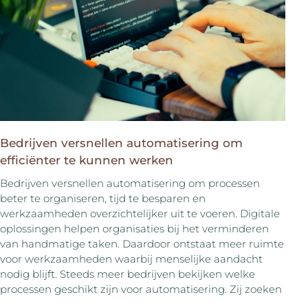
Bedrijven versnellen automatisering om
efficiënter te kunnen werken
Bedrijven versnellen automatisering om processen
beter te organiseren, tijd te besparen en
werkzaamheden overzichtelijker uit te voeren. Digitale
oplossingen helpen organisaties bij het verminderen
van handmatige taken. Daardoor ontstaat meer ruimte
voor werkzaamheden waarbij menselijke aandacht
nodig blijft. Steeds meer bedrijven bekijken welke
processen geschikt zijn voor automatisering. Zij zoeken