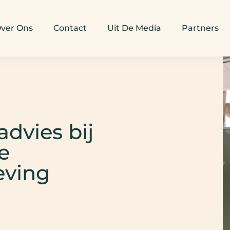
ver Ons
Contact
Uit De Media
Partners
dvies bij
e
eving