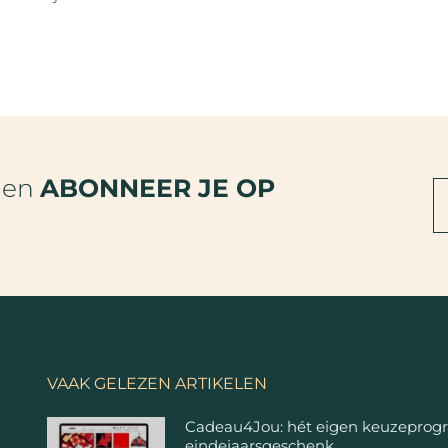
den
ABONNEER JE OP
VAAK GELEZEN ARTIKELEN
Cadeau4Jou: hét eigen keuzeprog
eindejaarsgeschenk