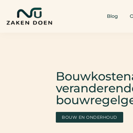
Blog
O
Bouwkostena
veranderend
bouwregelg
BOUW EN ONDERHOUD