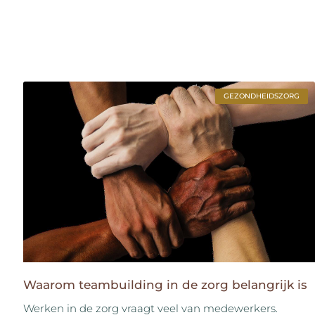
GEZONDHEIDSZORG
Waarom teambuilding in de zorg belangrijk is
Werken in de zorg vraagt veel van medewerkers.