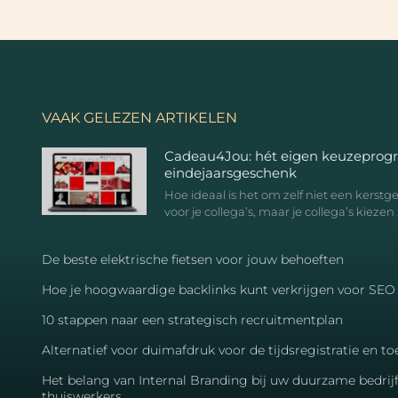
VAAK GELEZEN ARTIKELEN
Cadeau4Jou: hét eigen keuzeprog
eindejaarsgeschenk
Hoe ideaal is het om zelf niet een kerst
voor je collega’s, maar je collega’s kiezen 
De beste elektrische fietsen voor jouw behoeften
Hoe je hoogwaardige backlinks kunt verkrijgen voor SEO
10 stappen naar een strategisch recruitmentplan
Alternatief voor duimafdruk voor de tijdsregistratie en 
Het belang van Internal Branding bij uw duurzame bedrij
thuiswerkers