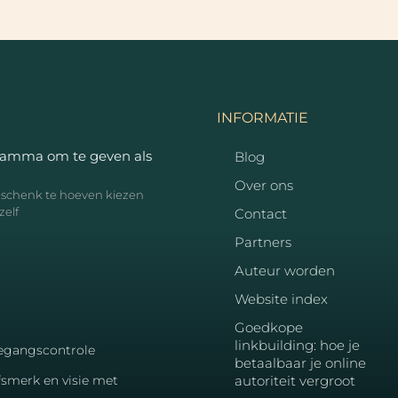
INFORMATIE
ramma om te geven als
Blog
Over ons
geschenk te hoeven kiezen
zelf
Contact
Partners
Auteur worden
Website index
Goedkope
linkbuilding: hoe je
toegangscontrole
betaalbaar je online
fsmerk en visie met
autoriteit vergroot