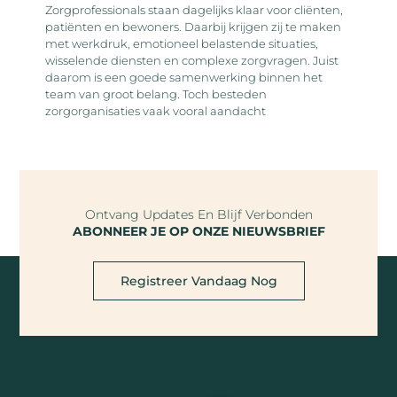
Zorgprofessionals staan dagelijks klaar voor cliënten,
patiënten en bewoners. Daarbij krijgen zij te maken
met werkdruk, emotioneel belastende situaties,
wisselende diensten en complexe zorgvragen. Juist
daarom is een goede samenwerking binnen het
team van groot belang. Toch besteden
zorgorganisaties vaak vooral aandacht
Ontvang Updates En Blijf Verbonden
ABONNEER JE OP ONZE NIEUWSBRIEF
Registreer Vandaag Nog